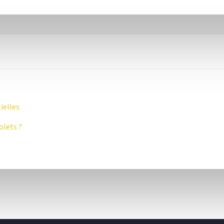
ielles
olets ?