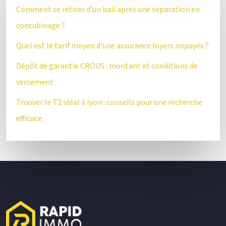
Comment se retirer d’un bail après une séparation en
concubinage ?
Quel est le tarif moyen d’une assurance loyers impayés ?
Dépôt de garantie CROUS : montant et conditions de
versement
Trouver le T2 idéal à lyon : conseils pour une recherche
efficace