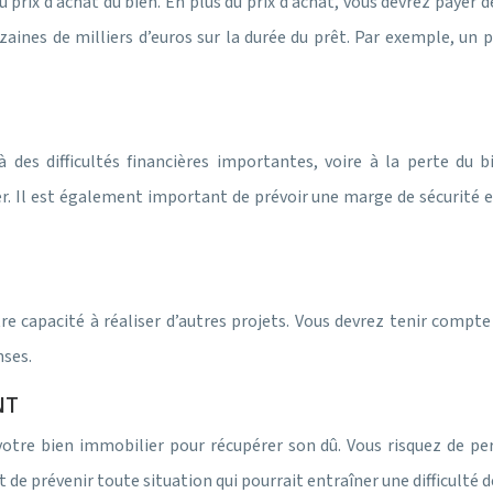
prix d’achat du bien. En plus du prix d’achat, vous devrez payer des
izaines de milliers d’euros sur la durée du prêt. Par exemple, un 
s difficultés financières importantes, voire à la perte du bi
. Il est également important de prévoir une marge de sécurité 
re capacité à réaliser d’autres projets. Vous devrez tenir compt
nses.
NT
tre bien immobilier pour récupérer son dû. Vous risquez de per
t de prévenir toute situation qui pourrait entraîner une difficult