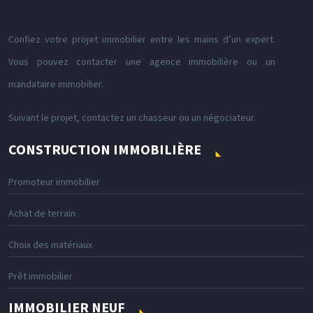
Confiez votre projet immobilier entre les mains d’un expert.
Vous pouvez contacter une agence immobilière ou un
mandataire immobilier.
Suivant le projet, contactez un chasseur ou un négociateur.
CONSTRUCTION IMMOBILIÈRE
Promoteur immobilier
Achat de terrain
Choix des matériaux
Prêt immobilier
IMMOBILIER NEUF