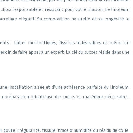
 durable et économique, parfait pour moderniser votre intérieur.
n choix responsable et résistant pour votre maison. Le linoléum
carrelage élégant. Sa composition naturelle et sa longévité le
nts : bulles inesthétiques, fissures indésirables et même un
oin de faire appel à un expert. La clé du succès réside dans une
une installation aisée et d’une adhérence parfaite du linoléum.
la préparation minutieuse des outils et matériaux nécessaires.
toute irrégularité, fissure, trace d’humidité ou résidu de colle.