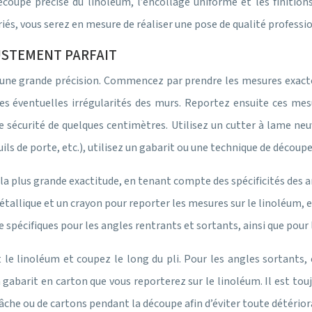
coupe précise du linoléum, l’encollage uniforme et les finition
és, vous serez en mesure de réaliser une pose de qualité profession
JUSTEMENT PARFAIT
 une grande précision. Commencez par prendre les mesures exacte
s éventuelles irrégularités des murs. Reportez ensuite ces mesu
e sécurité de quelques centimètres. Utilisez un cutter à lame neu
ils de porte, etc.), utilisez un gabarit ou une technique de découp
la plus grande exactitude, en tenant compte des spécificités des a
métallique et un crayon pour reporter les mesures sur le linoléum,
spécifiques pour les angles rentrants et sortants, ainsi que pour 
 le linoléum et coupez le long du pli. Pour les angles sortants, 
 gabarit en carton que vous reporterez sur le linoléum. Il est tou
bâche ou de cartons pendant la découpe afin d’éviter toute détérior