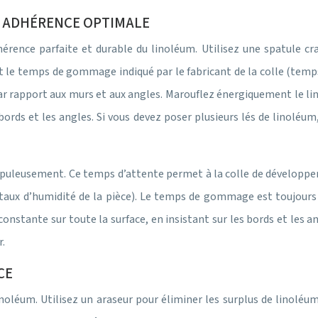
E ADHÉRENCE OPTIMALE
érence parfaite et durable du linoléum. Utilisez une spatule cr
 le temps de gommage indiqué par le fabricant de la colle (temps
par rapport aux murs et aux angles. Marouflez énergiquement le lin
bords et les angles. Si vous devez poser plusieurs lés de linoléum
uleusement. Ce temps d’attente permet à la colle de développer 
taux d’humidité de la pièce). Le temps de gommage est toujours 
onstante sur toute la surface, en insistant sur les bords et les a
r.
CE
linoléum. Utilisez un araseur pour éliminer les surplus de linoléu