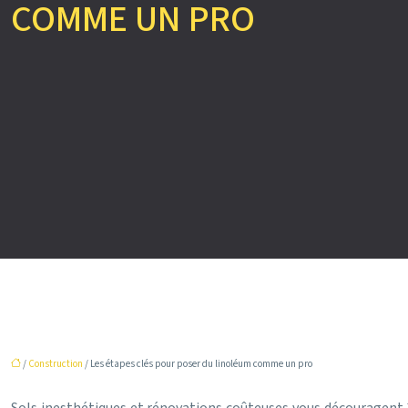
COMME UN PRO
/
Construction
/ Les étapes clés pour poser du linoléum comme un pro