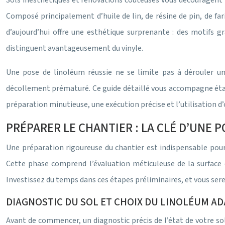
Sols inesthétiques et rénovations coûteuses vous découragent ? 
Composé principalement d’huile de lin, de résine de pin, de fa
d’aujourd’hui offre une esthétique surprenante : des motifs g
distinguent avantageusement du vinyle.
Une pose de linoléum réussie ne se limite pas à dérouler un
décollement prématuré. Ce guide détaillé vous accompagne étape 
préparation minutieuse, une exécution précise et l’utilisation d
PRÉPARER LE CHANTIER : LA CLÉ D’UNE 
Une préparation rigoureuse du chantier est indispensable pour 
Cette phase comprend l’évaluation méticuleuse de la surface e
Investissez du temps dans ces étapes préliminaires, et vous se
DIAGNOSTIC DU SOL ET CHOIX DU LINOLÉUM A
Avant de commencer, un diagnostic précis de l’état de votre sol 