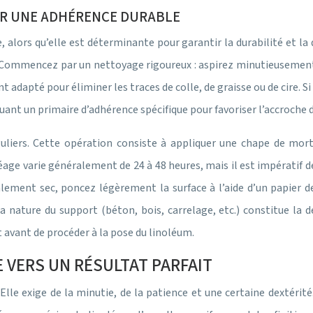
UR UNE ADHÉRENCE DURABLE
alors qu’elle est déterminante pour garantir la durabilité et la
. Commencez par un nettoyage rigoureux : aspirez minutieusement t
nt adapté pour éliminer les traces de colle, de graisse ou de cire. S
ant un primaire d’adhérence spécifique pour favoriser l’accroche de
éguliers. Cette opération consiste à appliquer une chape de mor
éage varie généralement de 24 à 48 heures, mais il est impérati
alement sec, poncez légèrement la surface à l’aide d’un papier de
a nature du support (béton, bois, carrelage, etc.) constitue la 
 avant de procéder à la pose du linoléum.
E VERS UN RÉSULTAT PARFAIT
Elle exige de la minutie, de la patience et une certaine dextérit