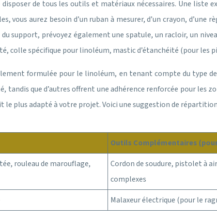
de disposer de tous les outils et matériaux nécessaires. Une liste 
les, vous aurez besoin d’un ruban à mesurer, d’un crayon, d’une rè
du support, prévoyez également une spatule, un racloir, un niveau
é, colle spécifique pour linoléum, mastic d’étanchéité (pour les pi
cialement formulée pour le linoléum, en tenant compte du type de
é, tandis que d’autres offrent une adhérence renforcée pour les zo
t le plus adapté à votre projet. Voici une suggestion de répartition 
Outils Complémentaires (pour 
ntée, rouleau de marouflage,
Cordon de soudure, pistolet à ai
complexes
)
Malaxeur électrique (pour le rag