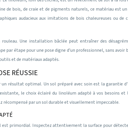
Le linoléum, loin des clichés, est un revêtement de sol à la fois
rine de bois, de craie et de pigments naturels, ce matériau est u
raphiques audacieux aux imitations de bois chaleureuses ou de 
 rouleau. Une installation bâclée peut entraîner des désagréme
par étape pour une pose digne d’un professionnel, sans avoir bes
’outils et de matériaux adaptés.
POSE RÉUSSIE
un résultat optimal. Un sol préparé avec soin est la garantie d’
xistante, le choix éclairé du linoléum adapté à vos besoins et 
rez récompensé par un sol durable et visuellement impeccable.
DAPTÉ
est primordial. Inspectez attentivement la surface pour détecter 