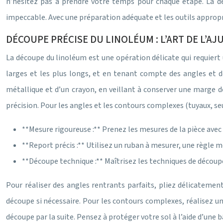
n’hésitez pas à prendre votre temps pour chaque étape. La dé
impeccable. Avec une préparation adéquate et les outils appropri
DÉCOUPE PRÉCISE DU LINOLÉUM : L’ART DE L’A
La découpe du linoléum est une opération délicate qui requiert
larges et les plus longs, et en tenant compte des angles et de
métallique et d’un crayon, en veillant à conserver une marge d
précision. Pour les angles et les contours complexes (tuyaux, seu
**Mesure rigoureuse :** Prenez les mesures de la pièce avec 
**Report précis :** Utilisez un ruban à mesurer, une règle 
**Découpe technique :** Maîtrisez les techniques de découpe 
Pour réaliser des angles rentrants parfaits, pliez délicatement
découpe si nécessaire. Pour les contours complexes, réalisez un
découpe par la suite. Pensez à protéger votre sol à l’aide d’une 