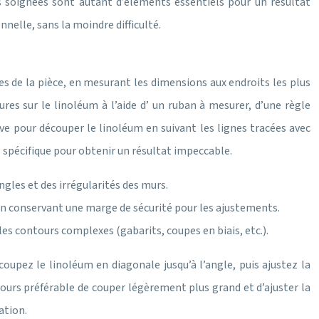
s soignées sont autant d’éléments essentiels pour un résultat
nelle, sans la moindre difficulté.
s de la pièce, en mesurant les dimensions aux endroits les plus
res sur le linoléum à l’aide d’ un ruban à mesurer, d’une règle
ve pour découper le linoléum en suivant les lignes tracées avec
e spécifique pour obtenir un résultat impeccable.
ngles et des irrégularités des murs.
 en conservant une marge de sécurité pour les ajustements.
les contours complexes (gabarits, coupes en biais, etc.).
coupez le linoléum en diagonale jusqu’à l’angle, puis ajustez la
jours préférable de couper légèrement plus grand et d’ajuster la
ation.