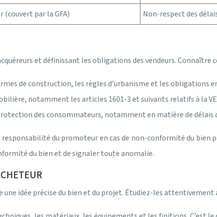
 (couvert par la GFA)
Non-respect des délais
cquéreurs et définissant les obligations des vendeurs. Connaître ces
ormes de construction, les règles d’urbanisme et les obligations 
obilière, notamment les articles 1601-3 et suivants relatifs à la VE
protection des consommateurs, notamment en matière de délais de
a responsabilité du promoteur en cas de non-conformité du bien pa
onformité du bien et de signaler toute anomalie.
’ACHETEUR
 une idée précise du bien et du projet. Étudiez-les attentivement
echniques, les matériaux, les équipements et les finitions. C’est le