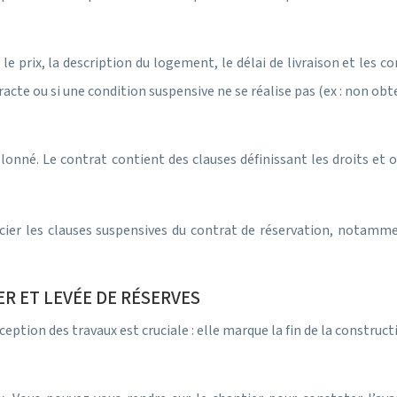
le prix, la description du logement, le délai de livraison et les c
racte ou si une condition suspensive ne se réalise pas (ex : non ob
chelonné. Le contrat contient des clauses définissant les droits e
r les clauses suspensives du contrat de réservation, notamment c
R ET LEVÉE DE RÉSERVES
ption des travaux est cruciale : elle marque la fin de la constructi